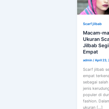
Scarf jilbab
Macam-m
Ukuran Sca
Jilbab Segi
Empat
admin
/
April 23,
Scarf jilbab s
empat terkena
sebagai salah
jenis kerudun
populer di dun
fashion. Dalam
ukuran […]