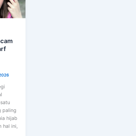
acam
rf
 2026
egi
l
 satu
g paling
ia hijab
 hal ini,