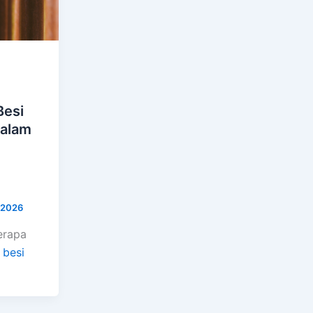
Besi
dalam
 2026
erapa
i
besi