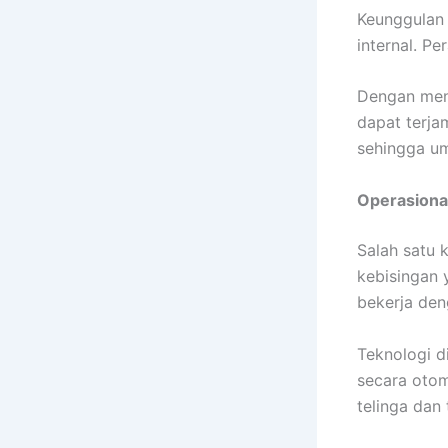
Keunggulan 
internal. P
Dengan meng
dapat terja
sehingga um
Operasiona
Salah satu 
kebisingan 
bekerja den
Teknologi 
secara otom
telinga dan