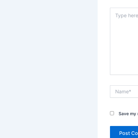
Type
here..
Name*
Save my n