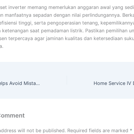
set inverter memang memerlukan anggaran awal yang sedik
un manfaatnya sepadan dengan nilai perlindungannya. Berka
 efisiensi tinggi, serta pengoperasian tenang, kepemilikanny
ketenangan saat pemadaman listrik. Pastikan pemilihan u
en terpercaya agar jaminan kualitas dan ketersediaan suk
a.
Hiring Agency Helps Avoid Mistakes in Choosing Employees
 Comment
address will not be published.
Required fields are marked
*