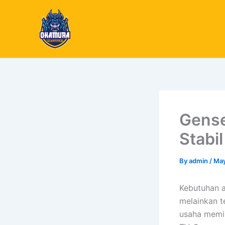
Skip
to
content
Gense
Stabi
By
admin
/
May
Kebutuhan a
melainkan 
usaha memili