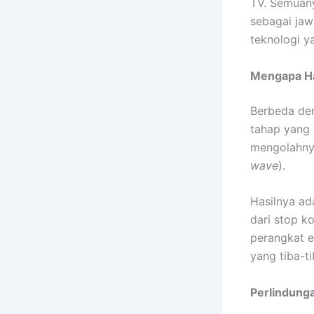
TV. Semuany
sebagai jaw
teknologi y
Mengapa Ha
Berbeda den
tahap yang 
mengolahnya
wave
).
Hasilnya ada
dari stop k
perangkat e
yang tiba-ti
Perlindunga