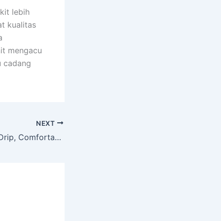
it lebih
t kualitas
a
nit mengacu
u cadang
NEXT
Home Service IV Drip, Comfortable and Done By Professional