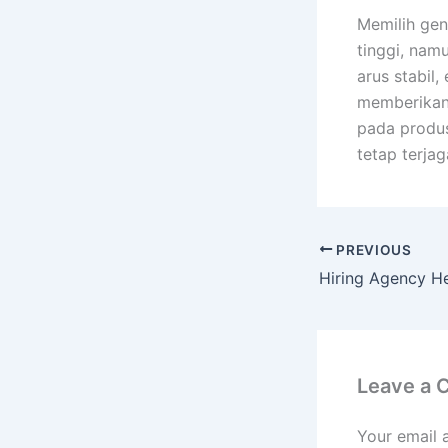
Memilih gen
tinggi, nam
arus stabil,
memberikan 
pada produs
tetap terjag
PREVIOUS
Leave a
Your email 