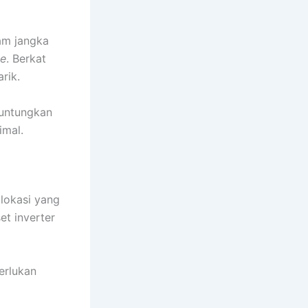
am jangka
le
. Berkat
arik.
guntungkan
imal.
 lokasi yang
et inverter
erlukan