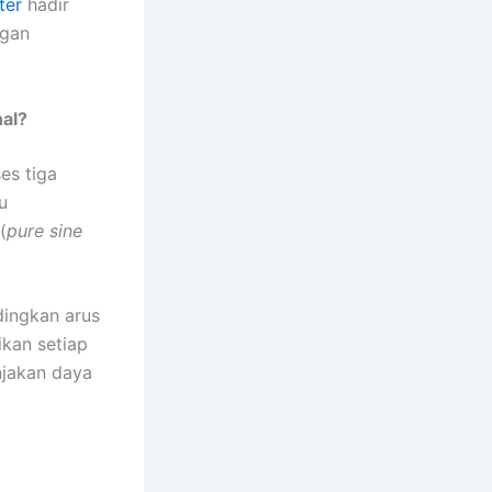
ter
hadir
ngan
al?
es tiga
u
(
pure sine
ndingkan arus
kan setiap
onjakan daya