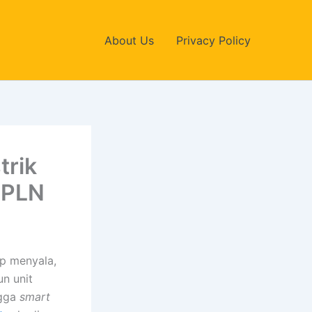
About Us
Privacy Policy
trik
a PLN
ap menyala,
n unit
ngga
smart