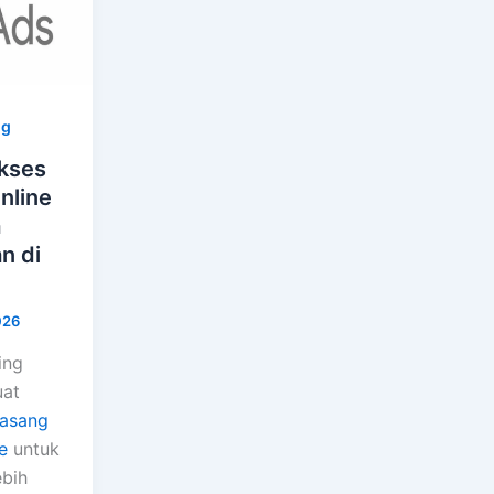
ng
kses
nline
a
n di
026
ing
uat
pasang
e
untuk
ebih